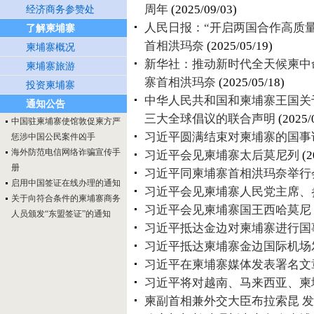
周年
(2025/09/03)
经济商务参赞处
人民日报：“开启两国合作高质
了解柬埔寨
首相洪玛奈
(2025/05/19)
柬埔寨概况
新华社：推动新时代全天候柬中
柬埔寨旅游
寨首相洪玛奈
(2025/05/18)
投资柬埔寨
中华人民共和国和柬埔寨王国关
通知公告
三大全球倡议的联合声明
(2025/
中国驻柬埔寨使馆敦促柬方严
习近平圆满结束对柬埔寨的国事
惩涉中国公民案件凶手
海外防范电信网络诈骗宣传手
习近平会见柬埔寨太后莫尼列
(2
册
习近平同柬埔寨首相洪玛奈举行
启用中国签证在线办理的通知
习近平会见柬埔寨人民党主席、
关于向符合条件的柬埔寨商务
习近平会见柬埔寨国王西哈莫尼
人员颁发“东盟签证”的通知
习近平抵达金边对柬埔寨进行国
习近平抵达柬埔寨金边国际机场
习近平在柬埔寨媒体发表署名文
习近平将对越南、马来西亚、柬
柬副首相兼外交大臣布拉索昆 发文