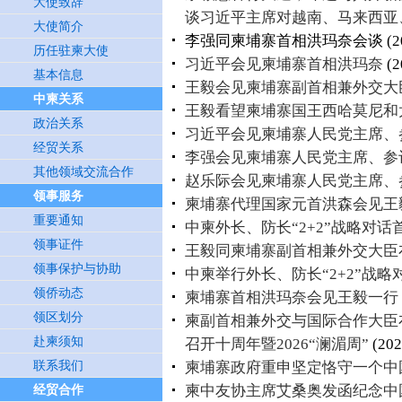
大使致辞
谈习近平主席对越南、马来西亚
大使简介
李强同柬埔寨首相洪玛奈会谈
(2
历任驻柬大使
习近平会见柬埔寨首相洪玛奈
(2
基本信息
王毅会见柬埔寨副首相兼外交大
中柬关系
王毅看望柬埔寨国王西哈莫尼和
政治关系
习近平会见柬埔寨人民党主席、
经贸关系
李强会见柬埔寨人民党主席、参
其他领域交流合作
赵乐际会见柬埔寨人民党主席、
领事服务
柬埔寨代理国家元首洪森会见王
重要通知
中柬外长、防长“2+2”战略对
领事证件
王毅同柬埔寨副首相兼外交大臣
领事保护与协助
中柬举行外长、防长“2+2”战
领侨动态
柬埔寨首相洪玛奈会见王毅一行
领区划分
柬副首相兼外交与国际合作大臣
赴柬须知
召开十周年暨2026“澜湄周”
(202
联系我们
柬埔寨政府重申坚定恪守一个中
柬中友协主席艾桑奥发函纪念中
经贸合作