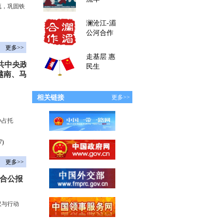
流，巩固铁
澜沧江-湄
公河合作
更多>>
走基层 惠
共中央政
民生
越南、马
相关链接
更多>>
孙占托
7)
更多>>
合公报
议与行动