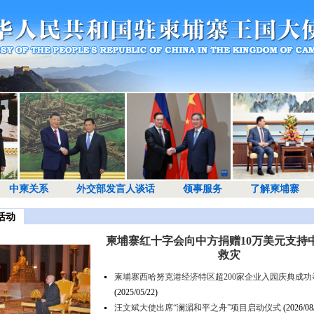
中柬关系
外交部发言人谈话
领事服务
了解柬埔寨
活动
柬埔寨红十字会向中方捐赠10万美元支持
救灾
柬埔寨西哈努克港经济特区超200家企业入园庆典成功
(2025/05/22)
汪文斌大使出席“澜湄和平之舟”项目启动仪式
(2026/08