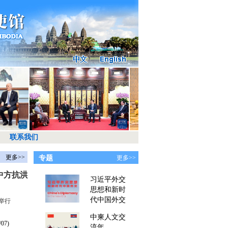
联系我们
更多>>
专题
更多>>
中方抗洪
习近平外交
思想和新时
代中国外交
举行
中柬人文交
/07)
流年