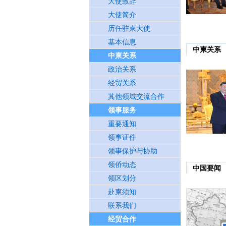
大使致辞
大使简介
历任驻柬大使
基本信息
中柬关系
中柬关系
政治关系
经贸关系
其他领域交流合作
领事服务
重要通知
领事证件
领事保护与协助
领侨动态
中国要闻
领区划分
赴柬须知
联系我们
经贸合作