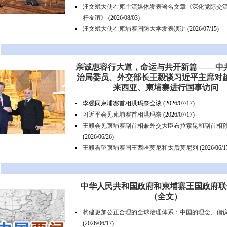
汪文斌大使在柬主流媒体发表署名文章《深化党际交
杆友谊》
(2026/08/03)
汪文斌大使在柬埔寨国防大学发表演讲
(2026/07/15)
亲诚惠容行大道，命运与共开新篇 ——中
治局委员、外交部长王毅谈习近平主席对
来西亚、柬埔寨进行国事访问
李强同柬埔寨首相洪玛奈会谈
(2026/07/17)
习近平会见柬埔寨首相洪玛奈
(2026/07/17)
王毅会见柬埔寨副首相兼外交大臣布拉索昆和副首相
(2026/06/26)
王毅看望柬埔寨国王西哈莫尼和太后莫尼列
(2026/06/1
中华人民共和国政府和柬埔寨王国政府联
（全文）
构建更加公正合理的全球治理体系：中国的理念、倡
(2026/06/17)