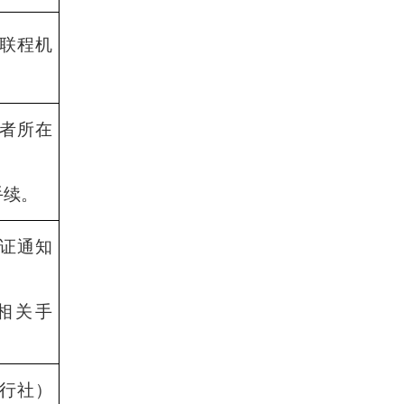
联程机
者所在
手续。
证通知
相关手
行社）