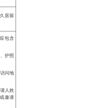
久居留
应包含
期、护照
、访问地
；
邀请人姓
或邀请