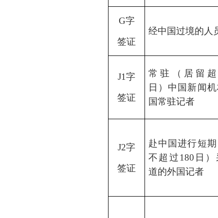
G字
经中国过境的人
签证
常驻（居留超过
J1字
日）中国新闻机
签证
国常驻记者
赴中国进行短期
J2字
不超过180日
签证
道的外国记者