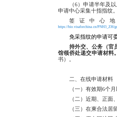
（
6）申请半年及
申请中心采集十指指纹
签证中心
https://bio.visaforchina.cn/PNH3_ZH/
免采指纹的申请可
持外交、公务（官
馆领侨处递交申请材料
书）。
二、
在线
申请材料
（一）有效期
6个
（二）近期、正面
（
三
）在柬合法居