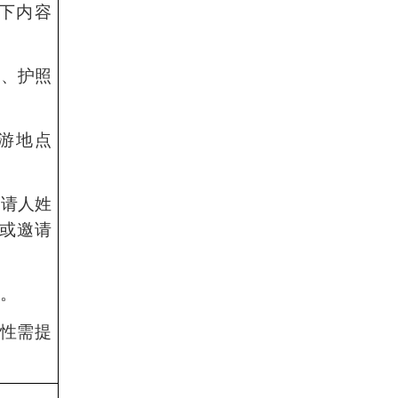
下内容
期、护照
游地点
邀请人姓
或邀请
印件。
女性需提