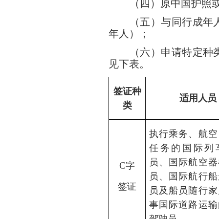
（
四
）原中国护照
（
五
）
与同行成年
年人）；
（
六
）
申请特定种
见下表。
签证种
适用人员
类
执行乘务、航空
任务的国际列
员、国际航空器
C字
员、国际航行船
签证
员及船员随行家
事国际道路运输
驾驶员