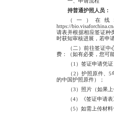
一、申请流程
持普通护照
人员
：
（一）
在线
https://bio.visaforchi
请表
并根据相应签证种
时获知审核进展，若申
（二）
前往签证中
费：
（如有必要，您可
（
1）签证申请凭
（
2）护照原件、
的中国护照原件）；
（
3）照片（如果
（
4）《签证申请
（
5）如需上传材