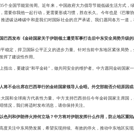
35个全国节能宣传周。近年来，中国政府大力倡导节能低碳生活方式，绿
，需要你我他一起行动，更需要形成习惯，胜在长久。今年也是《巴黎
，推进碳达峰碳中和是我们对国际社会的庄严承诺。我们愿同各方一道，
国巴西发布《金砖国家关于伊朗领土遭受军事打击后中东安全局势升级的
和平稳定，捍卫国际公平正义的进步力量。针对当前中东地区紧张局势，
发挥了建设性作用。
上指出，要建设“和平金砖”，做共同安全的维护者。中方愿同金砖国家
人将不会出席在巴西举行的金砖国家领导人会晤。外交部能否介绍原因或
大国和全球南方代表性力量。中方支持巴西担任今年金砖国家主席国，
晤情况，我们将适时发布消息，请你保持关注。
以色列和伊朗停火持何立场？中方将对伊朗发挥什么作用，防止地区重陷
高度关注中东局势发展，希望实现持续、有效的停火，推动中东地区实现