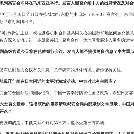
系列高官会即将在马来西亚举行。发言人能否介绍中方的出席情况及对会
将于6月10日至11日在槟城举行东盟与中日韩（10＋3）高官会、东亚
长孙卫东将率团出席。
和可持续性”主题，就推进各机制合作及共同关心的国际和地区问题交换
各方深入交流，进一步凝聚共识、聚焦合作，为地区发展注入更多稳定性
国高级官员今天将在伦敦举行会议。发言人能否提供更多信息？中方重
磋商机制首次会议有关消息。关于磋商的具体情况，请你保持关注。
航母辽宁舰在日本附近的太平洋海域活动。中方对此有何回应？
完全符合国际法和国际惯例。中国一贯奉行防御性国防政策，希望日方客
六发表文章称，该报获悉的俄罗斯联邦安全局内部规划文件显示，中国
评论？
要强调的是，中俄关系不针对第三方，也不受第三方影响。