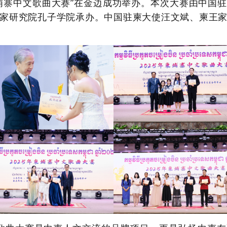
埔寨中文歌曲大赛
”
在金边成功举办。本
次
大赛由中国驻
家研究院孔子学院承办。中国驻柬大使汪文斌、柬王