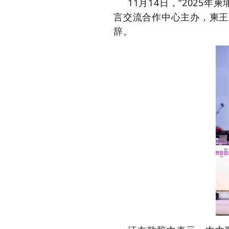
11月14日，
“
202
5年柬
言交流合作中心主办，
柬
王
辞。