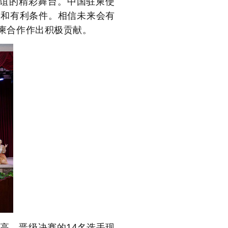
谊的精彩舞台
。
中国驻柬使
遇和有利条件。
相信未来会有
柬合作作出积极贡献。
新高。
晋级
决赛
的
14名
选手现