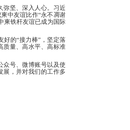
久弥坚
、深入人心
。习近
把柬
中
友谊比作“永不凋谢
中
柬
铁杆友谊已成为国际
友好的“接力棒”，坚定落
高质量、高水平、高标准
公众号、微博账号以及使
发展，并
对我们的工作多