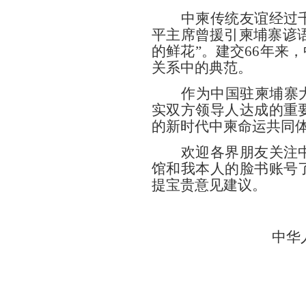
中柬传统友谊经过
平主席曾援引柬埔寨谚语
的鲜花”。建交
66年来
，
关系中的典范。
作为中国驻柬埔寨
实双方领导人达成的重
的
新时代
中柬命运共同
欢迎
各
界
朋友关注
馆和我本人的脸书账号
提宝贵意见建议。
中华