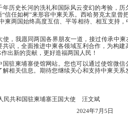
千年历史长河的洗礼和国际风云变幻的考验，历
“信任如树”
来形容
中柬关系
。
西哈努克太皇曾
中柬
两国
始终高度互信、平等相待、相互支持，
大使，我愿同两国各界
朋友
一道，接过
传承
中
柬
要共识，
全面推进中柬各领域互利合作，为
构建
体
作出新的贡献，更好造福两国人民！
中国驻柬埔寨使馆网站
。
您也可以通过使馆微信
了解
相关
信息。
期待您继续关心和支持中柬关系
人民共和国驻柬埔寨王国大使
汪文斌
2
0
24
年
7
月
5
日