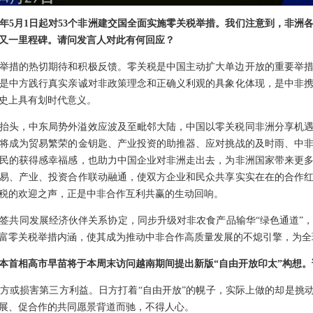
年5月1日起对53个非洲建交国全面实施零关税举措。我们注意到，非洲
又一里程碑。请问发言人对此有何回应？
举措的热切期待和积极反馈。零关税是中国主动扩大单边开放的重要举
是中方践行真实亲诚对非政策理念和正确义利观的具象化体现，是中非
史上具有划时代意义。
抬头，中东局势外溢效应波及至毗邻大陆，中国以零关税同非洲分享机
将成为贸易繁荣的金钥匙、产业投资的助推器、应对挑战的及时雨、中
民的获得感幸福感，也助力中国企业对非洲走出去，为非洲国家带来更
易、产业、投资合作联动融通，使双方企业和民众共享实实在在的合作
税的欢迎之声，正是中非合作互利共赢的生动回响。
签共同发展经济伙伴关系协定，同步升级对非农食产品输华“绿色通道”
富零关税举措内涵，使其成为推动中非合作高质量发展的不熄引擎，为全
本首相高市早苗将于本周末访问越南期间提出新版“自由开放印太”构想
方或损害第三方利益。日方打着“自由开放”的幌子，实际上做的却是挑动
展、促合作的共同愿景背道而驰，不得人心。