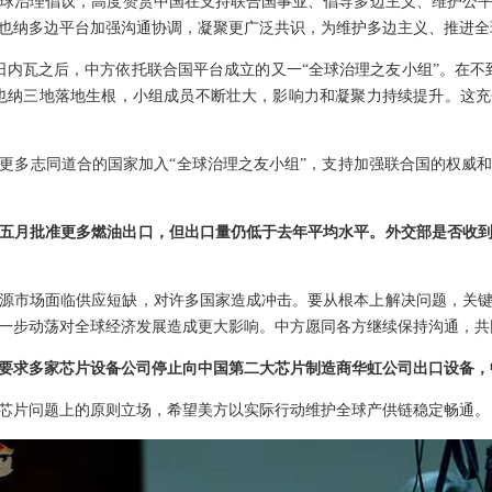
球治理倡议，高度赞赏中国在支持联合国事业、倡导多边主义、维护公
也纳多边平台加强沟通协调，凝聚更广泛共识，为维护多边主义、推进全
月日内瓦之后，中方依托联合国平台成立的又一“全球治理之友小组”。在不
也纳三地落地生根，小组成员不断壮大，影响力和凝聚力持续提升。这
更多志同道合的国家加入“全球治理之友小组”，支持加强联合国的权威
五月批准更多燃油出口，但出口量仍低于去年平均水平。外交部是否收
源市场面临供应短缺，对许多国家造成冲击。要从根本上解决问题，关
一步动荡对全球经济发展造成更大影响。中方愿同各方继续保持沟通，共
要求多家芯片设备公司停止向中国第二大芯片制造商华虹公司出口设备，
芯片问题上的原则立场，希望美方以实际行动维护全球产供链稳定畅通。