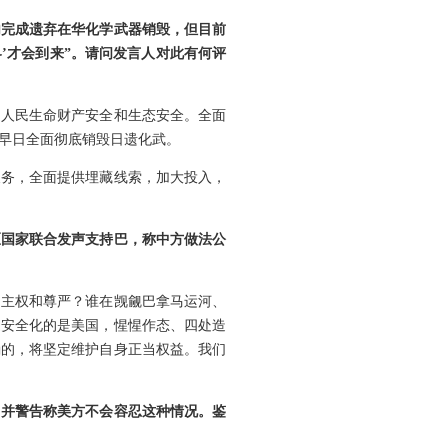
内完成遗弃在华化学武器销毁，但目前
’才会到来”。请问发言人对此有何评
国人民生命财产安全和生态安全。全面
早日全面彻底销毁日遗化武。
义务，全面提供埋藏线索，加大投入，
区国家联合发声支持巴，称中方做法公
马主权和尊严？谁在觊觎巴拿马运河、
泛安全化的是美国，惺惺作态、四处造
确的，将坚定维护自身正当权益。我们
，并警告称美方不会容忍这种情况。鉴