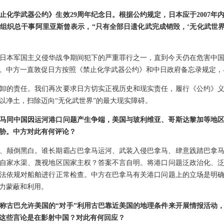
止化学武器公约》生效29周年纪念日。根据公约规定，日本应于2007年
组织总干事阿里亚斯曾表示，“只有全部日遗化武完成销毁，‘无化武世界
日本军国主义侵华战争期间犯下的严重罪行之一，直到今天仍在危害中
。中方一直敦促日方按照《禁止化学武器公约》和中日政府备忘录规定，
卸的责任。我们再次要求日方切实正视历史和现实责任，履行《公约》
以净土，扫除迈向“无化武世界”的最大现实障碍。
马同中国因运河港口问题产生争端，美国与玻利维亚、哥斯达黎加等地
胁。中方对此有何评论？
、颠倒黑白。谁长期霸占巴拿马运河、武装入侵巴拿马、肆意践踏巴拿
自家水渠、蔑视地区国家主权？答案不言自明。将港口问题泛政治化、
法依规对船舶进行正常检查。中方在巴拿马有关港口问题上的立场是明
力蒙蔽和利用。
称古巴允许美国的“对手”利用古巴靠近美国的地理条件来开展情报活动
这些言论是在影射中国？对此有何回应？