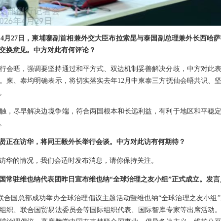
4月27日，柬埔寨副首相兼外交大臣布拉索昆与泰国副总理兼外长西哈
交换意见。中方对此有何评论？
行会晤，强调要坚持通过和平方式、双边机制妥善解决分歧，中方对此
。柬、泰均明确表示，将切实落实去年12月中柬泰三方抚仙会晤共识、
。
触，尽早解决边境争端，符合两国根本和长远利益，有利于地区和平稳
。
贤正在访华，将同王毅外长举行会谈。中方对此访有何期待？
访华的情况，我们会适时发布消息，请你保持关注。
国常驻维也纳代表团昨日宣布维也纳“全球治理之友小组”正式成立。发
纳联合国总部成功举办全球治理倡议主题活动暨维也纳“全球治理之友小组
展组织、联合国贸易法委员会等国际组织代表、国际智库专家等出席活动