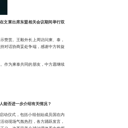
萨在文莱出席东盟相关会议期间举行双
表示赞赏。王毅外长上周访问柬、泰，
坚持对话协商妥处争端，感谢中方斡旋
定。作为柬泰共同的朋友，中方愿继续
言人能否进一步介绍有关情况？
”启动仪式，包括小组创始成员国在内
。活动现场气氛热烈，各方踊跃发言，