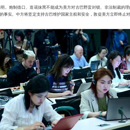
光明。炮制借口、造谣抹黑不能成为美方对古巴野蛮封锁、非法制裁的理
的事实。中方将坚定支持古巴维护国家主权和安全，敦促美方立即终止