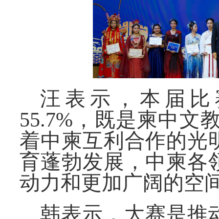
汪表示，
本届比
55.7%，既是柬中
着中柬
互利合作的光
育蓬勃发展，中柬各
动力和更加广阔的空
韩表示，大赛是推