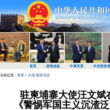
首页
使馆信息
中柬关系
外交部发
当前位置：
首页
>
大使/使馆活动
驻柬埔寨大使汪文斌
《警惕军国主义沉渣泛